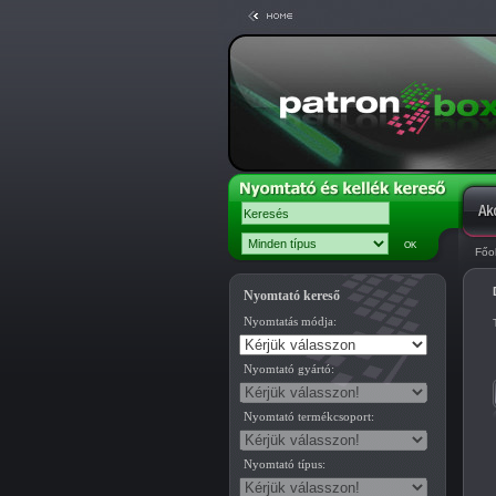
Főo
Nyomtató kereső
Nyomtatás módja:
Nyomtató gyártó:
Nyomtató termékcsoport:
Nyomtató típus: