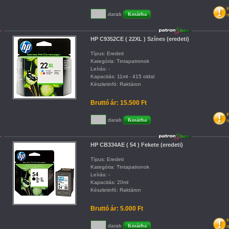
K
darab
m
HP C9352CE ( 22XL ) Színes (eredeti)
Típus: Eredeti
Kategória: Tintapatronok
Leírás: -
Kapacitás: 11ml - 415 oldal
Készletinfó: Raktáron
Bruttó ár: 15.500 Ft
K
darab
m
HP CB334AE ( 54 ) Fekete (eredeti)
Típus: Eredeti
Kategória: Tintapatronok
Leírás: -
Kapacitás: 20ml
Készletinfó: Raktáron
Bruttó ár: 5.000 Ft
K
darab
m