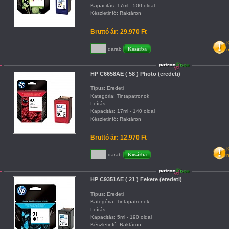
Kapacitás: 17ml - 500 oldal
Készletinfó: Raktáron
Bruttó ár: 29.970 Ft
K
darab
m
HP C6658AE ( 58 ) Photo (eredeti)
Típus: Eredeti
Kategória: Tintapatronok
Leírás: -
Kapacitás: 17ml - 140 oldal
Készletinfó: Raktáron
Bruttó ár: 12.970 Ft
K
darab
m
HP C9351AE ( 21 ) Fekete (eredeti)
Típus: Eredeti
Kategória: Tintapatronok
Leírás:
Kapacitás: 5ml - 190 oldal
Készletinfó: Raktáron