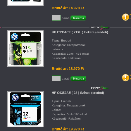
Bruttó ár: 14.970 Ft
K
darab
m
HP C9351CE ( 21XL ) Fekete (eredeti)
Típus: Eredeti
Kategória: Tintapatronok
Leírás: -
Kapacitás: 12ml - 475 oldal
Készletinfó: Raktáron
Bruttó ár: 18.970 Ft
K
darab
m
HP C9352AE ( 22 ) Színes (eredeti)
Típus: Eredeti
Kategória: Tintapatronok
Leírás: -
Kapacitás: 5ml - 165 oldal
Készletinfó: Raktáron
Bruttó ár: 19.970 Ft