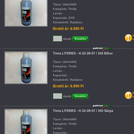
Típus: Utántöltők
Kategória: Tinták
Leírás: -
Kapacitás: DYE
Készletinfó: Raktáron
Bruttó ár: 6.990 Ft
K
darab
m
Tinta LITERES - H 22-28-57 / 343 Bíbor
Típus: Utántöltők
Kategória: Tinták
Leírás: -
Kapacitás: -
Készletinfó: Raktáron
Bruttó ár: 6.990 Ft
K
darab
m
Tinta LITERES - H 22-28-57 / 343 Sárga
Típus: Utántöltők
Kategória: Tinták
Leírás: -
Kapacitás: -