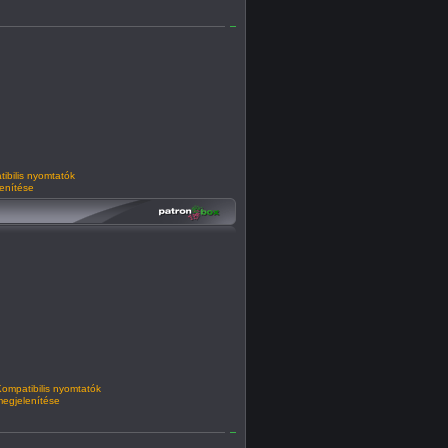
ibilis nyomtatók
enítése
ompatibilis nyomtatók
egjelenítése