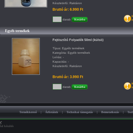
Készletinfó: Raktáron
Bruttó ár: 6.990 Ft
K
darab
m
Egyéb termékek
Fejtisztító Folyadék 50ml (külsö)
Típus: Egyéb termékek
Kategória: Egyéb termékek
Leírás: -
Kapacitás: -
Készletinfó: Raktáron
Bruttó ár: 3.990 Ft
K
darab
m
Termékkereső
|
Árlistáink
|
Technikai támogatás
|
Bemutatkozás
|
Tud
al készítés