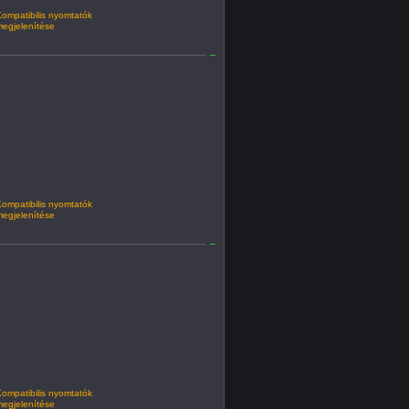
ompatibilis nyomtatók
egjelenítése
ompatibilis nyomtatók
egjelenítése
ompatibilis nyomtatók
egjelenítése