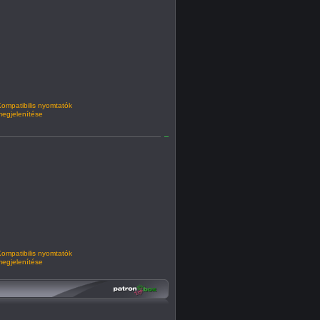
ompatibilis nyomtatók
egjelenítése
ompatibilis nyomtatók
egjelenítése