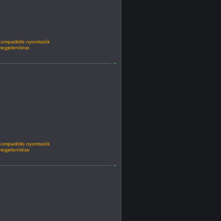
ompatibilis nyomtatók
egjelenítése
ompatibilis nyomtatók
egjelenítése