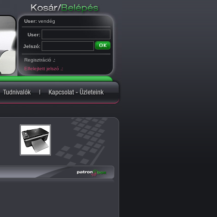
User:
vendég
User:
Jelszó:
Regisztráció
.:
Elfelejtett jelszó
.: