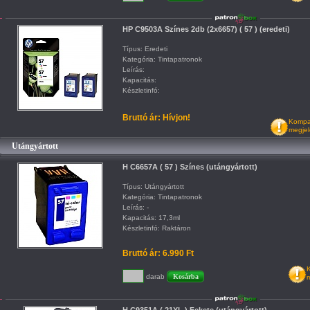
HP C9503A Színes 2db (2x6657) ( 57 ) (eredeti)
Típus: Eredeti
Kategória: Tintapatronok
Leírás:
Kapacitás:
Készletinfó:
Bruttó ár: Hívjon!
Kompat
megjel
Utángyártott
H C6657A ( 57 ) Színes (utángyártott)
Típus: Utángyártott
Kategória: Tintapatronok
Leírás: -
Kapacitás: 17,3ml
Készletinfó: Raktáron
Bruttó ár: 6.990 Ft
K
darab
m