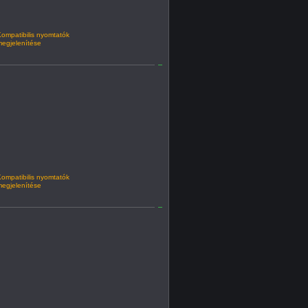
ompatibilis nyomtatók
egjelenítése
ompatibilis nyomtatók
egjelenítése