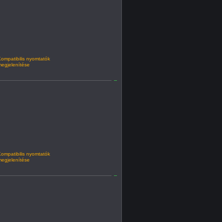
ompatibilis nyomtatók
egjelenítése
ompatibilis nyomtatók
egjelenítése