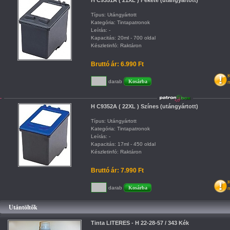
H C9351A ( 21XL ) Fekete (utángyártott)
Típus: Utángyártott
Kategória: Tintapatronok
Leírás: -
Kapacitás: 20ml - 700 oldal
Készletinfó: Raktáron
Bruttó ár: 6.990 Ft
K
darab
m
H C9352A ( 22XL ) Színes (utángyártott)
Típus: Utángyártott
Kategória: Tintapatronok
Leírás: -
Kapacitás: 17ml - 450 oldal
Készletinfó: Raktáron
Bruttó ár: 7.990 Ft
K
darab
m
Utántöltők
Tinta LITERES - H 22-28-57 / 343 Kék