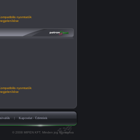
ompatibilis nyomtatók
egjelenítése
ompatibilis nyomtatók
egjelenítése
nivalók
|
Kapcsolat - Üzleteink
© 2008 MIPEN KFT. Minden jog fenntartva