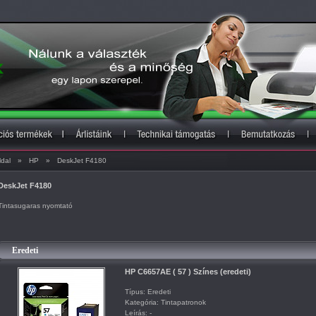
ldal
»
HP
»
DeskJet F4180
DeskJet F4180
Tintasugaras nyomtató
Eredeti
HP C6657AE ( 57 ) Színes (eredeti)
Típus: Eredeti
Kategória: Tintapatronok
Leírás: -