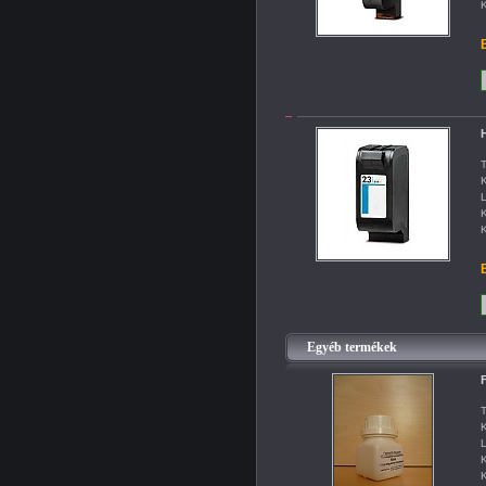
K
B
H
T
K
L
K
K
B
Egyéb termékek
F
T
K
L
K
K