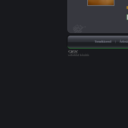
B
Termékkereső
|
Árlist
weboldal készítés