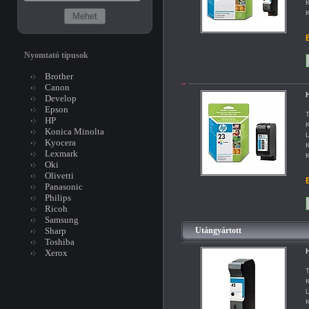
K
K
B
Nyomtató típusok
Brother
Canon
H
Develop
Epson
T
HP
K
Konica Minolta
L
Kyocera
K
Lexmark
K
Oki
Olivetti
B
Panasonic
Philips
Ricoh
Samsung
Sharp
Utángyártott
Toshiba
H
Xerox
T
K
L
K