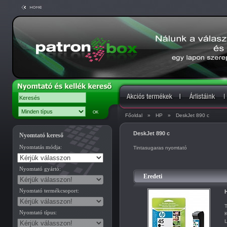
Főoldal
»
HP
»
DeskJet 890 c
DeskJet 890 c
Nyomtató kereső
Nyomtatás módja:
Tintasugaras nyomtató
Nyomtató gyártó:
Eredeti
Nyomtató termékcsoport:
H
T
Nyomtató típus:
K
L