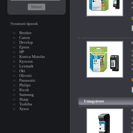
K
K
B
Nyomtató típusok
Brother
Canon
Develop
H
Epson
HP
T
K
Konica Minolta
L
Kyocera
K
Lexmark
K
Oki
Olivetti
B
Panasonic
Philips
Ricoh
Samsung
Sharp
Utángyártott
Toshiba
Xerox
H
T
K
L
K