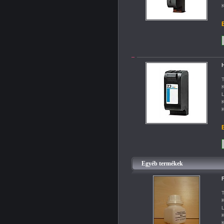
K
B
H
T
K
L
K
K
B
Egyéb termékek
F
T
K
L
K
K