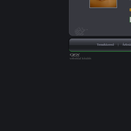
B
Termékkereső
|
Árlist
weboldal készítés