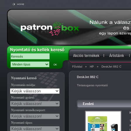
Főoldal
»
HP
»
DeskJet 882 C
DeskJet 882 C
Nyomtató kereső
Nyomtatás módja:
Tintasugaras nyomtató
Nyomtató gyártó:
Eredeti
Nyomtató termékcsoport:
H
T
Nyomtató típus:
K
L