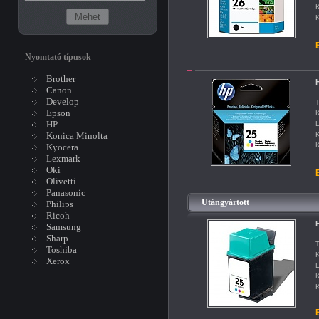
K
K
B
Nyomtató típusok
Brother
H
Canon
Develop
T
Epson
K
HP
L
Konica Minolta
K
K
Kyocera
Lexmark
Oki
B
Olivetti
Panasonic
Utángyártott
Philips
Ricoh
H
Samsung
Sharp
T
Toshiba
K
Xerox
L
K
K
B