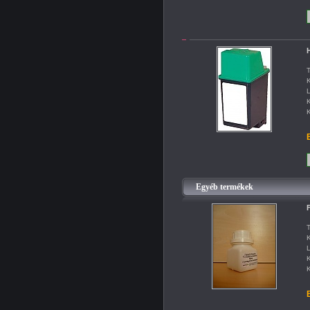
H
T
K
L
K
K
B
Egyéb termékek
F
T
K
L
K
K
B