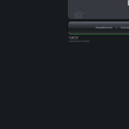
Termékkereső
|
Árlist
weboldal készítés