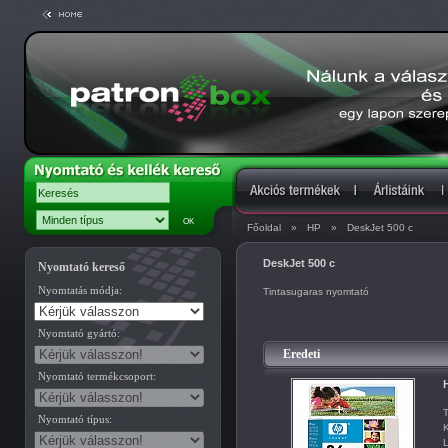
Főoldal
»
HP
»
DeskJet 500 c
DeskJet 500 c
Nyomtató kereső
Nyomtatás módja:
Tintasugaras nyomtató
Nyomtató gyártó:
Eredeti
Nyomtató termékcsoport:
H
T
Nyomtató típus:
K
L