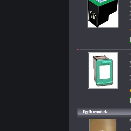
T
K
L
K
K
B
H
T
K
L
K
K
B
Egyéb termékek
F
T