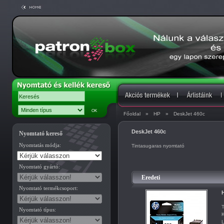
Főoldal
»
HP
»
DeskJet 460c
DeskJet 460c
Nyomtató kereső
Nyomtatás módja:
Tintasugaras nyomtató
Nyomtató gyártó:
Eredeti
Nyomtató termékcsoport:
H
T
Nyomtató típus:
K
L