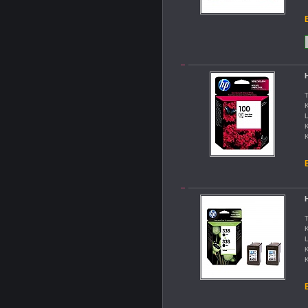
B
H
T
K
L
K
K
B
H
T
K
L
K
K
B