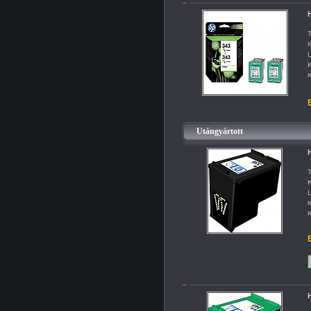
H
T
K
L
K
K
B
Utángyártott
H
T
K
L
K
K
B
H