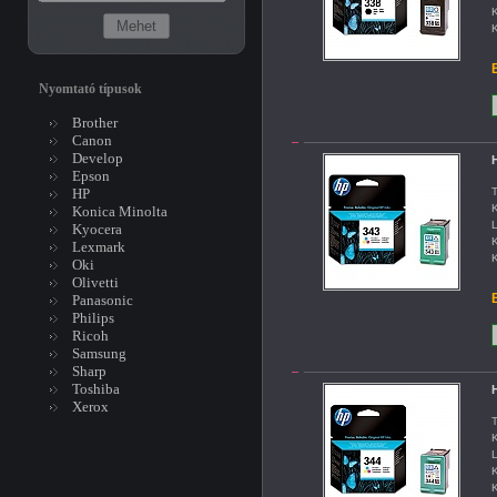
K
K
B
Nyomtató típusok
Brother
Canon
Develop
H
Epson
HP
T
K
Konica Minolta
L
Kyocera
K
Lexmark
K
Oki
Olivetti
B
Panasonic
Philips
Ricoh
Samsung
Sharp
Toshiba
H
Xerox
T
K
L
K
K