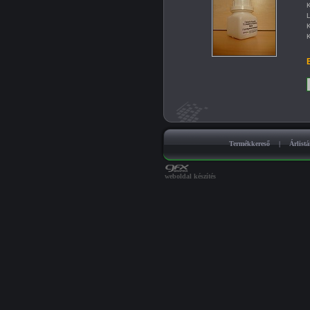
K
L
K
K
B
Termékkereső
|
Árlist
weboldal készítés