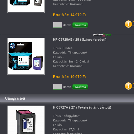
Készletinfó: Raktáron
Bruttó ár: 14.970 Ft
K
darab
m
HP C8728AE ( 28 ) Színes (eredeti)
Típus: Eredeti
Kategória: Tintapatronok
Leírás: -
Kapacitás: 8ml - 240 oldal
Készletinfó: Raktáron
Bruttó ár: 19.970 Ft
K
darab
m
Utángyártott
H C8727A ( 27 ) Fekete (utángyártott)
Típus: Utángyártott
Kategória: Tintapatronok
Leírás: -
Kapacitás: 17,3 ml
Készletinfó: Raktáron