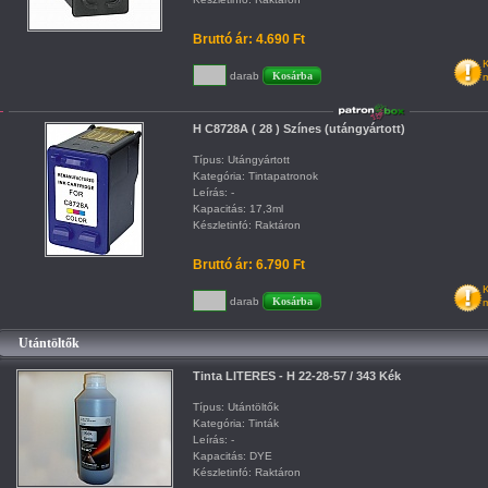
Bruttó ár: 4.690 Ft
K
darab
m
H C8728A ( 28 ) Színes (utángyártott)
Típus: Utángyártott
Kategória: Tintapatronok
Leírás: -
Kapacitás: 17,3ml
Készletinfó: Raktáron
Bruttó ár: 6.790 Ft
K
darab
m
Utántöltők
Tinta LITERES - H 22-28-57 / 343 Kék
Típus: Utántöltők
Kategória: Tinták
Leírás: -
Kapacitás: DYE
Készletinfó: Raktáron