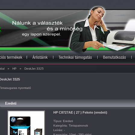
ldal
»
HP
»
DeskJet 3325
DeskJet 3325
Tintasugaras nyomtató
Eredeti
HP C8727AE ( 27 ) Fekete (eredeti)
Típus: Eredeti
Kategória: Tintapatronok
Leírás: -
Kapacitás: 10ml - 280 oldal