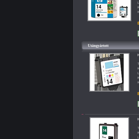
L
K
K
B
Utángyártott
H
T
K
L
K
K
B
H
T
K
L