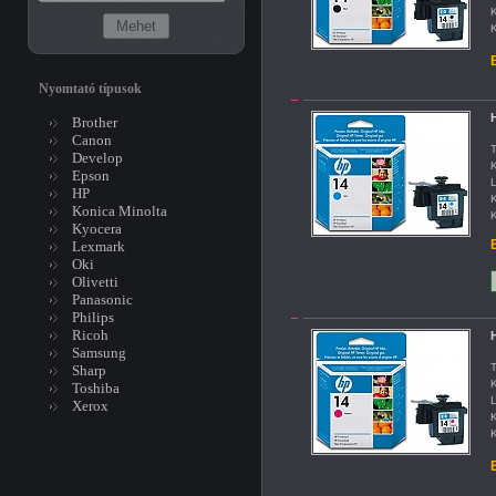
K
K
B
Nyomtató típusok
H
Brother
Canon
T
Develop
K
Epson
L
HP
K
Konica Minolta
K
Kyocera
B
Lexmark
Oki
Olivetti
Panasonic
Philips
Ricoh
H
Samsung
T
Sharp
K
Toshiba
L
Xerox
K
K
B