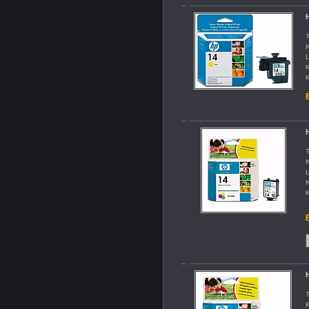
H
T
K
L
K
K
B
H
T
K
L
K
K
B
H
T
K