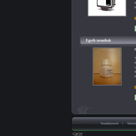
K
K
B
Egyéb termékek
F
T
K
L
K
K
B
Termékkereső
|
Árlist