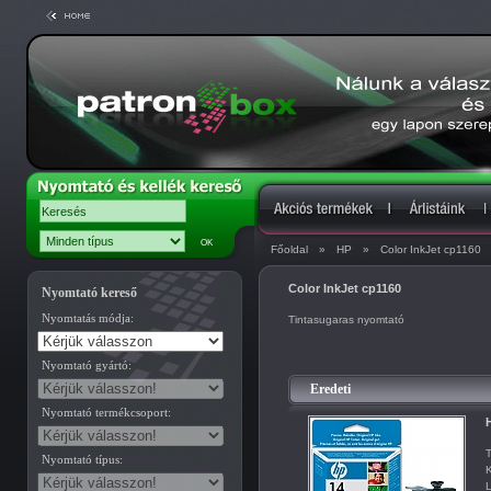
Főoldal
»
HP
»
Color InkJet cp1160
Color InkJet cp1160
Nyomtató kereső
Nyomtatás módja:
Tintasugaras nyomtató
Nyomtató gyártó:
Eredeti
Nyomtató termékcsoport:
H
T
Nyomtató típus:
K
L