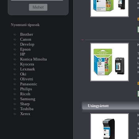
K
K
B
Nyomtató típusok
Brother
Canon
Develop
H
Epson
HP
T
K
Konica Minolta
L
Kyocera
K
Lexmark
K
Oki
Olivetti
B
Panasonic
Philips
Ricoh
Samsung
Sharp
Utángyártott
Toshiba
Xerox
H
T
K
L
K