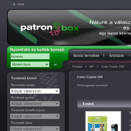
Főoldal
»
HP
»
Color Copier 260
Color Copier 260
Nyomtató kereső
Nyomtatás módja:
Tintasugaras nyomtató
Nyomtató gyártó:
Eredeti
Nyomtató termékcsoport:
H
T
Nyomtató típus:
K
L