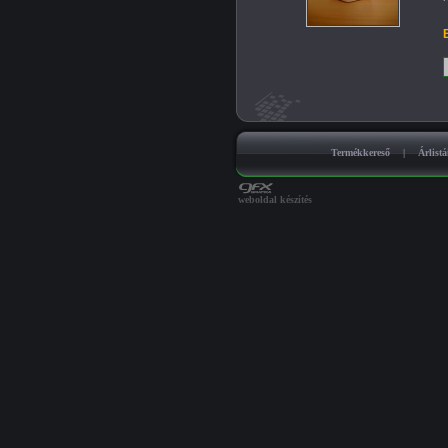
B
Termékkereső
|
Árlist
weboldal készítés