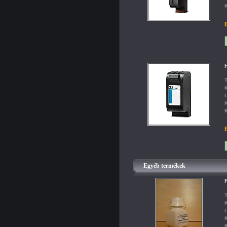
K
B
H
T
K
L
K
K
B
Egyéb termékek
F
T
K
L
K
K