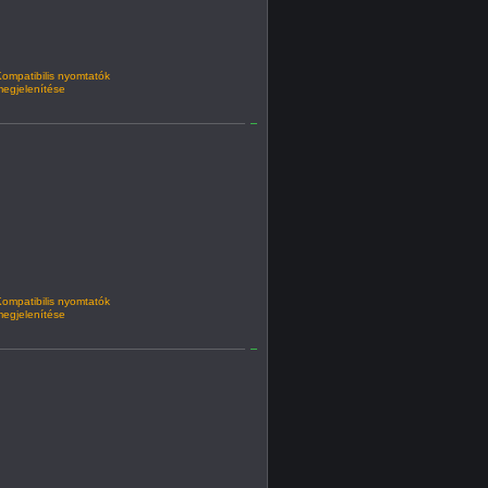
ompatibilis nyomtatók
egjelenítése
ompatibilis nyomtatók
egjelenítése