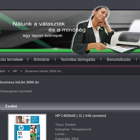
ldal
»
HP
»
Business InkJet 2600 dn
Business InkJet 2600 dn
Tintasugaras nyomtató
Eredeti
HP C4836AE ( 11 ) Kék (eredeti)
Típus: Eredeti
Kategória: Tintapatronok
Leírás: -
Kapacitás: 28ml