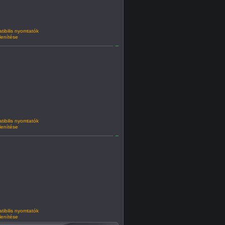
ibilis nyomtatók
lenítése
ibilis nyomtatók
lenítése
ibilis nyomtatók
lenítése