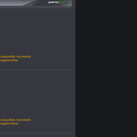
ompatibilis nyomtatók
egjelenítése
ompatibilis nyomtatók
egjelenítése