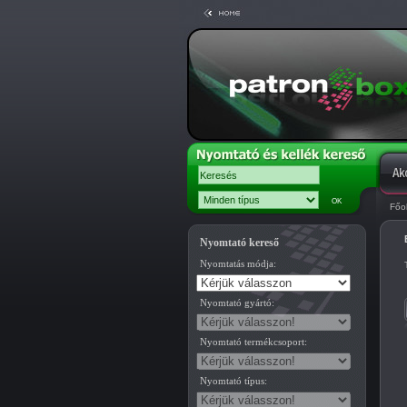
Főo
Nyomtató kereső
Nyomtatás módja:
Nyomtató gyártó:
Nyomtató termékcsoport:
Nyomtató típus: