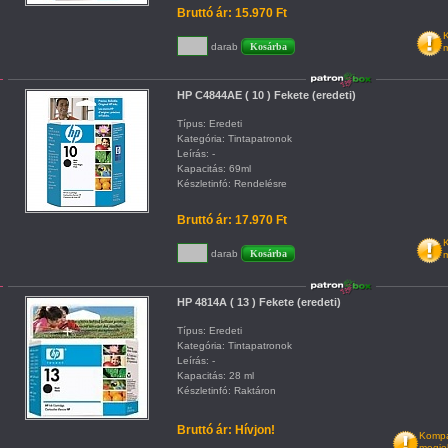
Bruttó ár: 15.970 Ft
K
darab
m
HP C4844AE ( 10 ) Fekete (eredeti)
Típus: Eredeti
Kategória: Tintapatronok
Leírás: -
Kapacitás: 69ml
Készletinfó: Rendelésre
Bruttó ár: 17.970 Ft
K
darab
m
HP 4814A ( 13 ) Fekete (eredeti)
Típus: Eredeti
Kategória: Tintapatronok
Leírás: -
Kapacitás: 28 ml
Készletinfó: Raktáron
Bruttó ár: Hívjon!
Kompat
megje