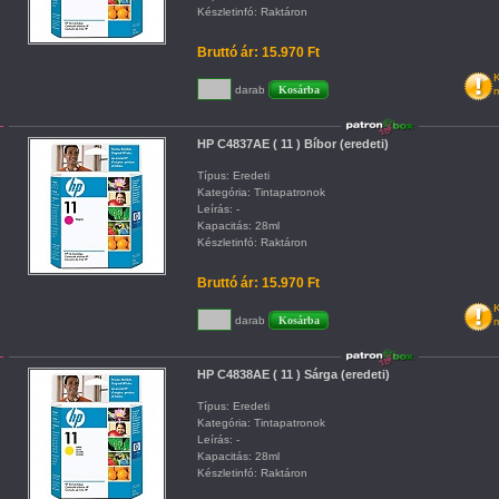
Készletinfó: Raktáron
Bruttó ár: 15.970 Ft
K
darab
m
HP C4837AE ( 11 ) Bíbor (eredeti)
Típus: Eredeti
Kategória: Tintapatronok
Leírás: -
Kapacitás: 28ml
Készletinfó: Raktáron
Bruttó ár: 15.970 Ft
K
darab
m
HP C4838AE ( 11 ) Sárga (eredeti)
Típus: Eredeti
Kategória: Tintapatronok
Leírás: -
Kapacitás: 28ml
Készletinfó: Raktáron