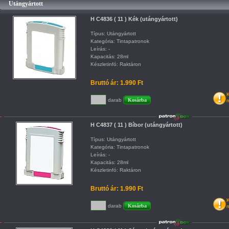
Utángyártott
H C4836 ( 11 ) Kék (utángyártott)
Típus: Utángyártott
Kategória: Tintapatronok
Leírás: -
Kapacitás: 28ml
Készletinfó: Raktáron
Bruttó ár: 1.990 Ft
K
darab
m
H C4837 ( 11 ) Bíbor (utángyártott)
Típus: Utángyártott
Kategória: Tintapatronok
Leírás: -
Kapacitás: 28ml
Készletinfó: Raktáron
Bruttó ár: 1.990 Ft
K
darab
m