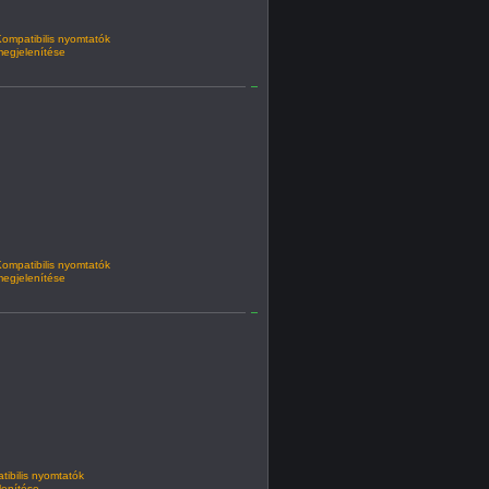
ompatibilis nyomtatók
egjelenítése
ompatibilis nyomtatók
egjelenítése
ibilis nyomtatók
lenítése