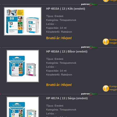
HP 4815A ( 13 ) Kék (eredeti)
Típus: Eredeti
Kategória: Tintapatronok
Leírás: -
Kapacitás: 14 ml
Készletinfó: Raktáron
Bruttó ár: Hívjon!
Kompat
megje
HP 4816A ( 13 ) Bíbor (eredeti)
Típus: Eredeti
Kategória: Tintapatronok
Leírás: -
Kapacitás: 14 ml
Készletinfó: Raktáron
Bruttó ár: Hívjon!
Kompat
megje
HP 4817A ( 13 ) Sárga (eredeti)
Típus: Eredeti
Kategória: Tintapatronok
Leírás: -