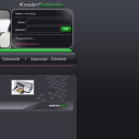
User:
vendég
User:
Jelszó:
Regisztráció
.:
Elfelejtett jelszó
.: