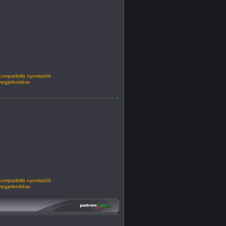
ompatibilis nyomtatók
egjelenítése
ompatibilis nyomtatók
egjelenítése