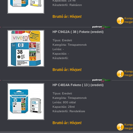
Kapacitás: 14 ml
Készletinfó: Raktáron
Bruttó ár: Hívjon!
Kompat
megje
HP C9412A ( 38 ) Fekete (eredeti)
Típus: Eredeti
Kategória: Tintapatronok
Leírás: -
Kapacitás: -
Készletinfó:
Bruttó ár: Hívjon!
Kompat
megje
HP C4814A Fekete ( 13 ) (eredeti)
Típus: Eredeti
Kategória: Tintapatronok
Leírás: 800 oldal
Kapacitás: 28ml
Készletinfó: Rendelésre
Bruttó ár: Hívjon!
Kompat
megje