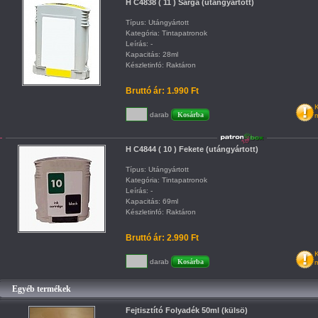
H C4838 ( 11 ) Sárga (utángyártott)
Típus: Utángyártott
Kategória: Tintapatronok
Leírás: -
Kapacitás: 28ml
Készletinfó: Raktáron
Bruttó ár: 1.990 Ft
K
darab
m
H C4844 ( 10 ) Fekete (utángyártott)
Típus: Utángyártott
Kategória: Tintapatronok
Leírás: -
Kapacitás: 69ml
Készletinfó: Raktáron
Bruttó ár: 2.990 Ft
K
darab
m
Egyéb termékek
Fejtisztító Folyadék 50ml (külsö)