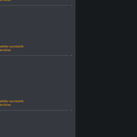
ibilis nyomtatók
lenítése
ibilis nyomtatók
lenítése