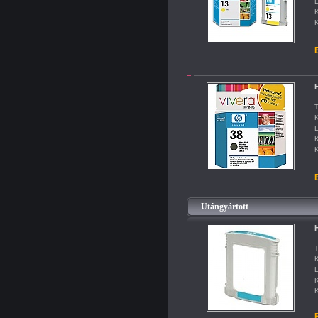
L
K
K
B
H
T
K
L
K
K
B
Utángyártott
H
T
K
L
K
K
B