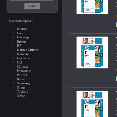
K
K
B
Nyomtató típusok
Brother
Canon
Develop
H
Epson
HP
T
K
Konica Minolta
L
Kyocera
K
Lexmark
K
Oki
Olivetti
B
Panasonic
Philips
Ricoh
Samsung
Sharp
Toshiba
H
Xerox
T
K
L
K
K