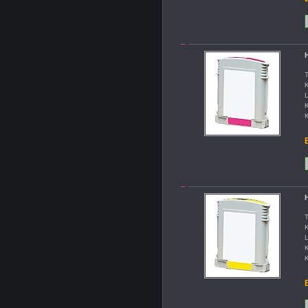
H
T
K
L
K
K
B
H
T
K
L
K
K
B