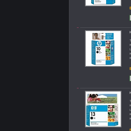
B
H
T
K
L
K
K
B
H
T
K
L
K
K
B