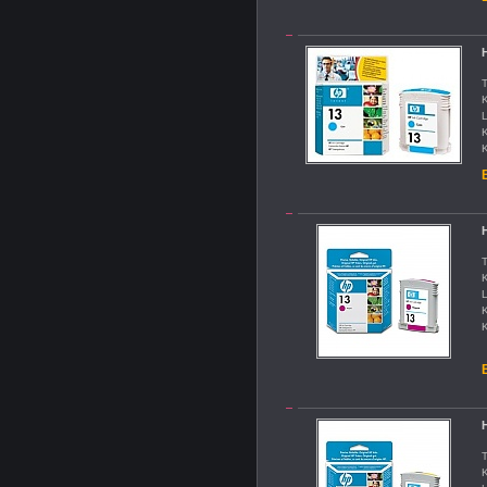
H
T
K
L
K
K
B
H
T
K
L
K
K
B
H
T
K