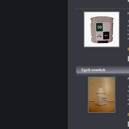
H
T
K
L
K
K
B
Egyéb termékek
F
T
K
L
K
K
B