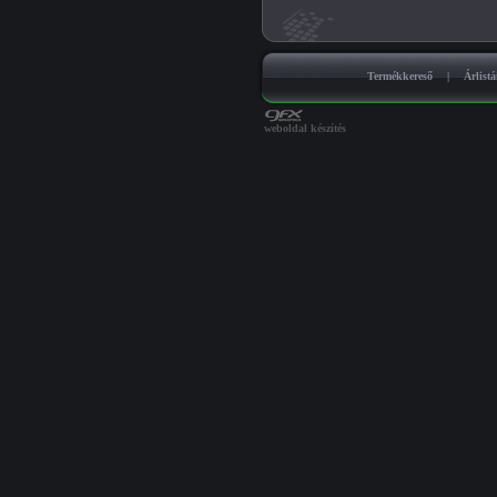
Termékkereső
|
Árlist
weboldal készítés