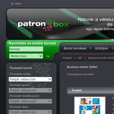
Főoldal
»
HP
»
Business InkJet 1100
Business InkJet 1100cl
Nyomtató kereső
Nyomtatás módja:
Tintasugaras nyomtató
Nyomtató gyártó:
Eredeti
Nyomtató termékcsoport:
H
T
Nyomtató típus:
K
L