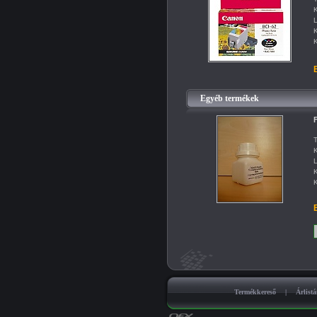
K
L
K
K
B
Egyéb termékek
F
T
K
L
K
K
B
Termékkereső
|
Árlist