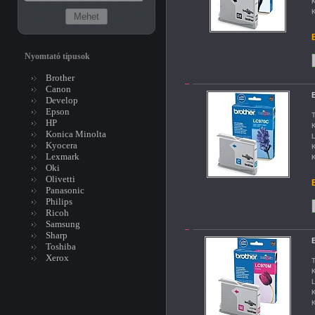
K
K
B
Nyomtató típusok
Brother
Canon
B
Develop
Epson
T
HP
K
Konica Minolta
L
Kyocera
K
Lexmark
K
Oki
Olivetti
B
Panasonic
Philips
Ricoh
Samsung
Sharp
B
Toshiba
Xerox
T
K
L
K
K