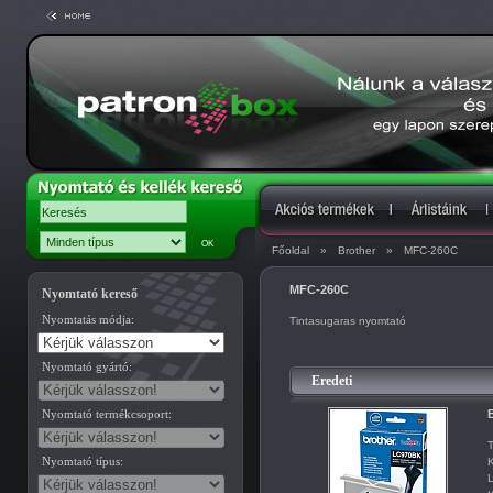
Főoldal
»
Brother
»
MFC-260C
MFC-260C
Nyomtató kereső
Nyomtatás módja:
Tintasugaras nyomtató
Nyomtató gyártó:
Eredeti
Nyomtató termékcsoport:
B
T
Nyomtató típus:
K
L