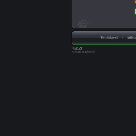
B
Termékkereső
|
Árlist
weboldal készítés