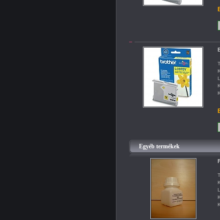
B
B
T
K
L
K
K
B
Egyéb termékek
F
T
K
L
K
K