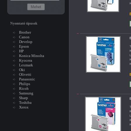
K
B
Nyomtató típusok
Brother
Canon
B
Develop
Epson
T
HP
K
Konica Minolta
L
K
Kyocera
K
Lexmark
Oki
Olivetti
B
Panasonic
Philips
Ricoh
Samsung
Sharp
B
Toshiba
Xerox
T
K
L
K
K