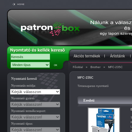
Főoldal
»
Brother
»
MFC-235C
MFC-235C
Nyomtató kereső
Nyomtatás módja:
Tintasugaras nyomtató
Nyomtató gyártó:
Eredeti
B
Nyomtató termékcsoport:
T
K
Nyomtató típus:
L
K