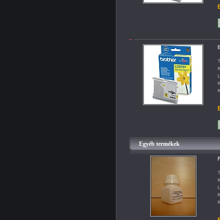
B
B
T
K
L
K
K
B
Egyéb termékek
F
T
K
L
K
K