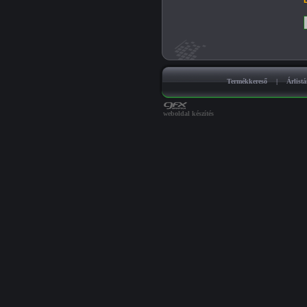
B
Termékkereső
|
Árlist
weboldal készítés