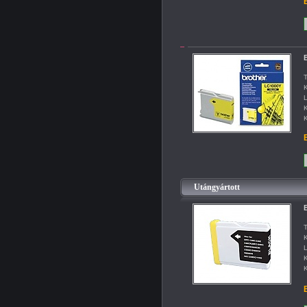
B
B
T
K
L
K
K
B
Utángyártott
B
T
K
L
K
K
B