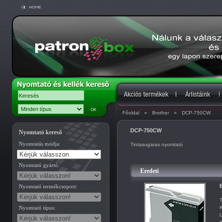
Főoldal
»
Brother
»
DCP-750CW
DCP-750CW
Nyomtató kereső
Nyomtatás módja:
Tintasugaras nyomtató
Nyomtató gyártó:
Eredeti
B
Nyomtató termékcsoport:
T
Nyomtató típus:
K
L