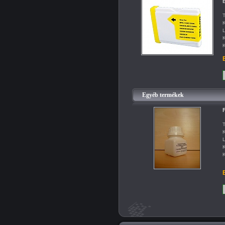
B
T
K
L
K
K
B
Egyéb termékek
F
T
K
L
K
K
B