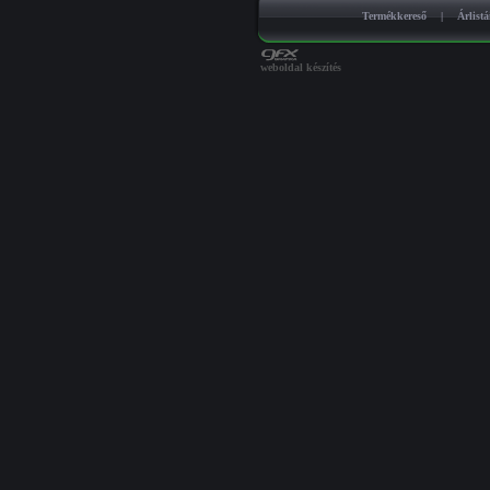
Termékkereső
|
Árlist
weboldal készítés