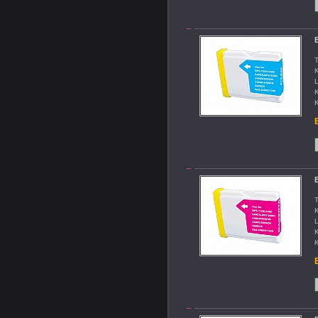
B
T
K
L
K
K
B
B
T
K
L
K
K
B