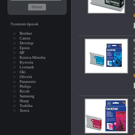
K
K
B
Nyomtató típusok
Brother
Canon
B
Develop
Epson
T
HP
K
Konica Minolta
L
Kyocera
K
Lexmark
K
Oki
B
Olivetti
Panasonic
Philips
Ricoh
Samsung
Sharp
B
Toshiba
T
Xerox
K
L
K
K